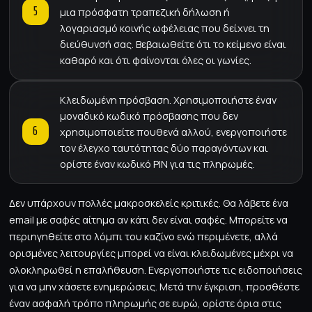
μια πρόσφατη τραπεζική δήλωση ή
λογαριασμό κοινής ωφέλειας που δείχνει τη
διεύθυνσή σας. Βεβαιωθείτε ότι το κείμενο είναι
καθαρό και ότι φαίνονται όλες οι γωνίες.
Κλειδωμένη πρόσβαση. Χρησιμοποιήστε έναν
μοναδικό κωδικό πρόσβασης που δεν
χρησιμοποιείτε πουθενά αλλού, ενεργοποιήστε
τον έλεγχο ταυτότητας δύο παραγόντων και
ορίστε έναν κωδικό PIN για τις πληρωμές.
Δεν υπάρχουν πολλές μακροσκελείς κριτικές. Θα λάβετε ένα
email με σαφές αίτημα αν κάτι δεν είναι σαφές. Μπορείτε να
περιηγηθείτε στο λόμπι του καζίνο ενώ περιμένετε, αλλά
ορισμένες λειτουργίες μπορεί να είναι κλειδωμένες μέχρι να
ολοκληρωθεί η επαλήθευση. Ενεργοποιήστε τις ειδοποιήσεις
για να μην χάσετε ενημερώσεις. Μετά την έγκριση, προσθέστε
έναν ασφαλή τρόπο πληρωμής σε ευρώ, ορίστε όρια στις