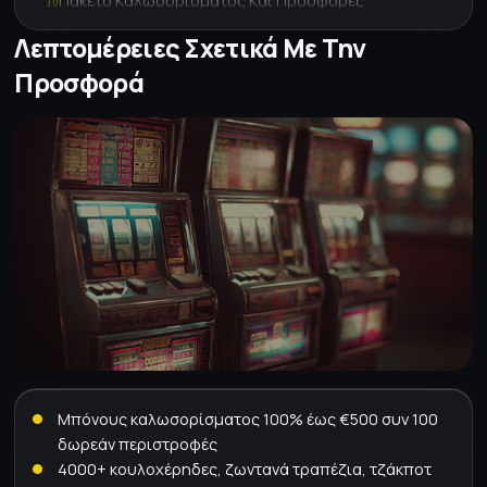
Πακέτο Καλωσορίσματος Και Προσφορές
10
Λεπτομέρειες Σχετικά Με Την
Κωδικοί Μπόνους
11
Προσφορά
Εφαρμογή για Κινητά
12
Πρόγραμμα VIP
13
Ασφάλεια Και Προστασία
14
Υπεύθυνο παιχνίδι
15
Λίστα Ελέγχου Παίκτη Για Ασφαλή Εκκίνηση
16
Συχνές ερωτήσεις
17
Μπόνους καλωσορίσματος 100% έως €500 συν 100
δωρεάν περιστροφές
4000+ κουλοχέρηδες, ζωντανά τραπέζια, τζάκποτ