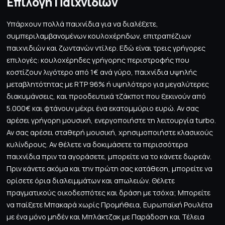
Επιλογή Παιχνιδιών
Υπάρχουν πολλά παιχνίδια για να διαλέξετε,
συμπεριλαμβανομένων κουλοχέρηδων, επιτραπέζιων
παιχνιδιών και ζωντανών ντίλερ. Εδώ είναι τρεις γρήγορες
επιλογές: κουλοχέρηδες γρήγορης περιστροφής που
κοστίζουν λιγότερο από 1€ ανά γύρο, παιχνίδια υψηλής
μεταβλητότητας με RTP 96% ή υψηλότερο για μεγαλύτερες
διακυμάνσεις, και προοδευτικά τζάκποτ που ξεκινούν από
5.000€ και φτάνουν μέχρι ένα εκατομμύριο ευρώ. Αν σας
αρέσει γρήγορη μουσική, ενεργοποιήστε τη λειτουργία turbo.
Αν σας αρέσει σταθερή μουσική, χρησιμοποιήστε κλασικούς
κυλίνδρους. Αν θέλετε να δοκιμάσετε τα περισσότερα
παιχνίδια πριν τα αγοράσετε, μπορείτε να το κάνετε δωρεάν.
Πριν κάνετε ακόμα και την πρώτη σας κατάθεση, μπορείτε να
ορίσετε όρια διαλειμμάτων και απωλειών. Θέλετε
πραγματικούς οικοδεσπότες και δράση με τσόχα; Μπορείτε
να παίξετε Μπακαρά χωρίς Προμήθεια, Ευρωπαϊκή Ρουλέτα
με ένα μόνο μηδέν και Μπλάκτζακ με Παράδοση και Τέλεια