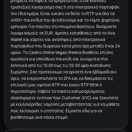
μπορείτε να λάβετε τα χρήματά σας στον ελληνικό
τραπεζικό λογαριασμό σας ή στο ηλεκτρονικό πορτοφόλι
την ίδια ημέρα. Είναι εύκολο να δείτε το RTP για όλα τα
4000+ παιχνίδια που φιλοξενούμε και το λόμπι φορτώνει
γρήγορα. Για παίκτες στο Ηνωμένο Βασίλειο, δεχόμαστε
λογαριασμούς σε EUR, άμεσες καταθέσεις από το Viva
Wallet και κάρτες και αναλήψεις από ηλεκτρονικά
πορτοφόλια που διαρκούν κατά μέσο όρο μεταξύ 0 και 24
ωρών. Το Casino Online Vegas Greece διαθέτει επίσης
εργαλεία για υπεύθυνο παιχνίδι και συνομιλία στα
ελληνικά από τις 10:00 έως τις 02:00 ώρα Ανατολικής
Ευρώπης. Σας προτείνουμε να ορίσετε ένα εβδομαδιαίο
όριο, να ενεργοποιήσετε το 2FA και να δοκιμάσετε τις
επιλογές μας υψηλού RTP που έχουν RTP 96% ή
περισσότερο. Λάβετε το πακέτο καλωσορίσματος,
ολοκληρώστε το Know Your Customer (KYC) και ξεκινήστε
με κουλοχέρηδες χαμηλής μεταβλητότητας για να μάθετε
πώς λειτουργεί ο ιστότοπος. Είμαστε εδώ για να
βοηθήσουμε ανά πάσα στιγμή.