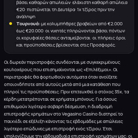
βάσει καθαρών απωλειών· ελάχιστη καθαρή απώλεια
€20· πιστώνεται τη Δευτέρα· 1x τζίρος πριν την
ανάληψη
Τουρνουά:
με κολυμπήθρες βραβείων από €2.000
έως €20.000· οι νικητές πληρώνονται βάσει πόντων·
οι κορυφαίες θέσεις ανταμείβονται· οι πλήρεις όροι
και προϋποθέσεις βρίσκονται στις Προσφορές.
Οι δωρεάν περιστροφές συνδέονται με συγκεκριμένους
κουλοχέρους που επισημαίνονται ως «Επιλέξιμοι». Οι
περιστροφές θα φορτωθούν αυτόματα όταν ανοίξετε
οποιονδήποτε από αυτούς μετά από μια κατάθεση που
πληροί τις προϋποθέσεις. Πριν επιτευχθεί ο στόχος 35x, τα
κέρδη μετατρέπονται σε χρήματα μπόνους. Για όσους
επιθυμούν λιγότερο σοβαρή δέσμευση, η διαδρομή
επιστροφής χρημάτων στο Vegasino Casino διατηρεί το
παιχνίδι σε εξέλιξη κάνοντας τις εβδομάδες με απώλειες
λιγότερο επώδυνες με επιστροφή ενός τζίρου. Έτσι
υπολογίζουμε την εβδομαδιαία επιστροφή χρημάτων μας: οι