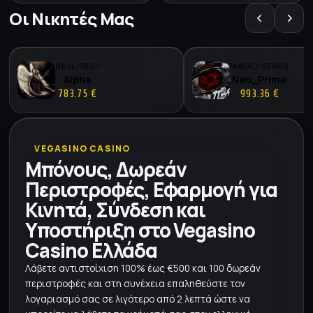
Οι Νικητές Μας
HELL-SING
MAGIC-STARS
Alpha
Neo_Prime
783.75 €
993.36 €
VEGASINO CASINO
Μπόνους, Δωρεάν
Περιστροφές, Εφαρμογή για
Κινητά, Σύνδεση και
Υποστήριξη στο Vegasino
Casino Ελλάδα
Λάβετε αντιστοίχιση 100% έως €500 και 100 δωρεάν
περιστροφές και στη συνέχεια επαληθεύστε τον
λογαριασμό σας σε λιγότερο από 2 λεπτά ώστε να