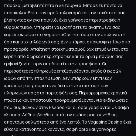
πάροχο, μεταβλητότητα ή λειτουργία. Μπορείτε πάντα να
παρακολουθείτε τον προϋπολογισμό και την ταχύτητά σας
βλέποντας αν ένα παιχνίδι έχει γρήγορες περιστροφές ή
γύρους turbo. Μπορείτε να κρατήσετε τα αγαπημένα σας
καρφιτσωμένα στο VegasinoCasino τόσο στον υπολογιστή
όσο και στο τηλέφωνό σας. Δεν υπάρχει απόκρυψη πίσω από
προσφορές. Απαίτηση στοιχηματισμού 35x επιβάλλεται στα
κέρδη από δωρεάν περιστροφές και τα όρια μπόνους σας
εμφανίζονται πριν αποδεχτείτε την προσφορά. Οι
περισσότερες πληρωμές επεξεργάζονται εντός 0 έως 24
ωρών από την επαλήθευση. Δεν υπάρχουν επιπλέον
χρεώσεις και μπορείτε να δείτε την κατάσταση των
πληρωμών σας στο πορτοφόλι σας. Περιορισμένες χρονικά
πτώσεις και αποστολές προγραμματίζονται για εκδηλώσεις
που συμβαίνουν στην Ελλάδα και οι όροι γράφονται με σαφή
γλώσσα. Λάβετε βοήθεια από την ομάδα μας· συνήθως
απαντάμε σε λιγότερο από ένα λεπτό. Το VegasinoCasino έχει
εύκολα κατανοητούς κανόνες, σαφή όρια και γρήγορες